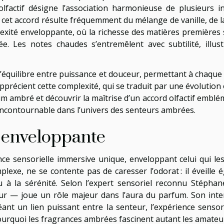
olfactif désigne l’association harmonieuse de plusieurs i
, cet accord résulte fréquemment du mélange de vanille, de 
xité enveloppante, où la richesse des matières premières 
e. Les notes chaudes s’entremêlent avec subtilité, illust
l’équilibre entre puissance et douceur, permettant à chaque
récient cette complexité, qui se traduit par une évolution 
ambré et découvrir la maîtrise d’un accord olfactif embléma
ncontournable dans l’univers des senteurs ambrées.
e enveloppante
e sensorielle immersive unique, enveloppant celui qui les
exe, ne se contente pas de caresser l’odorat : il éveill
u à la sérénité. Selon l’expert sensoriel reconnu Stéphane 
teur — joue un rôle majeur dans l’aura du parfum. Son int
nt un lien puissant entre la senteur, l’expérience sensorie
pourquoi les fragrances ambrées fascinent autant les amateu