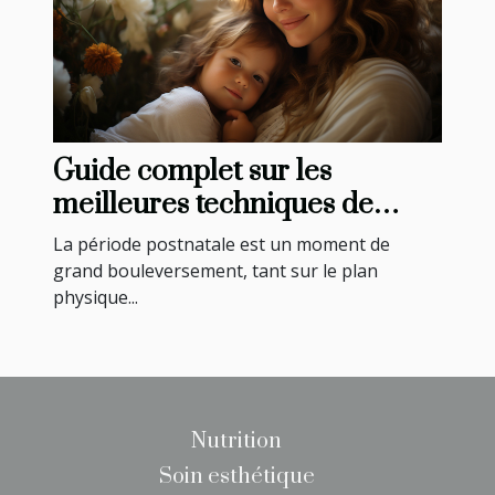
Guide complet sur les
meilleures techniques de
relaxation pour les mamans
La période postnatale est un moment de
après l'accouchement
grand bouleversement, tant sur le plan
physique...
Nutrition
Soin esthétique