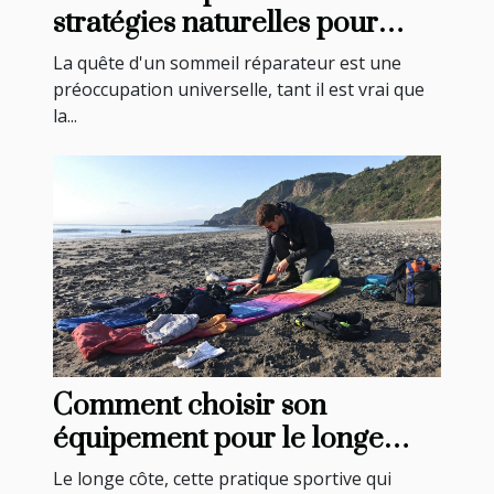
stratégies naturelles pour
améliorer la qualité de votre
La quête d'un sommeil réparateur est une
repos nocturne
préoccupation universelle, tant il est vrai que
la...
Comment choisir son
équipement pour le longe
côte : guide pratique
Le longe côte, cette pratique sportive qui