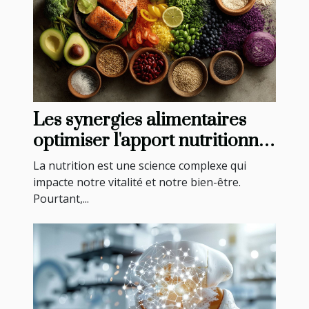
Les synergies alimentaires
optimiser l'apport nutritionnel
par des combinaisons
La nutrition est une science complexe qui
stratégiques d'aliments
impacte notre vitalité et notre bien-être.
Pourtant,...